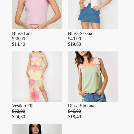
Blusa Lina
Blusa Saskia
$
36,00
$
49,00
$
14,40
$
19,60
Vestido Fiji
Blusa Simona
$
62,00
$
46,00
$
24,80
$
18,40