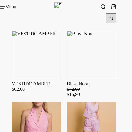
Saltar
Menú
al
Carro
contenido
de
compra
VESTIDO AMBER
Blusa Nora
$
62,00
$
42,00
$
16,80