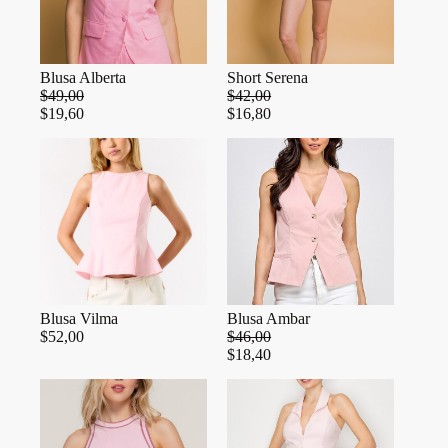
Blusa Alberta
Short Serena
$
49,00
$
42,00
$
19,60
$
16,80
Blusa Vilma
Blusa Ambar
$
52,00
$
46,00
$
18,40