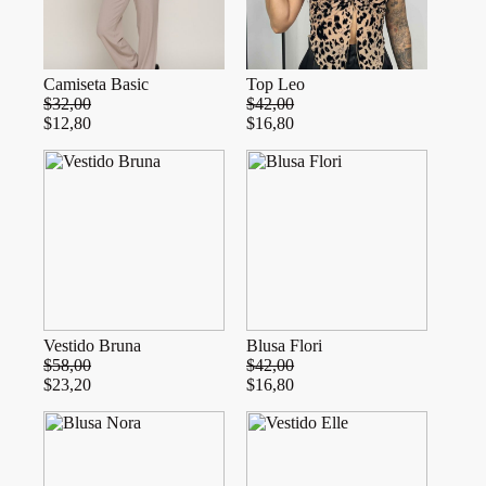
Camiseta Basic
Top Leo
$
32,00
$
42,00
$
12,80
$
16,80
Vestido Bruna
Blusa Flori
$
58,00
$
42,00
$
23,20
$
16,80