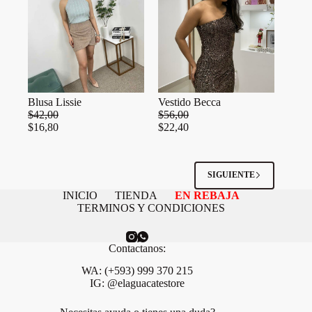
Blusa Lissie
Vestido Becca
$
42,00
$
56,00
$
16,80
$
22,40
SIGUIENTE
INICIO
TIENDA
EN REBAJA
TERMINOS Y CONDICIONES
Contactanos:
WA: (+593) 999 370 215
IG: @elaguacatestore