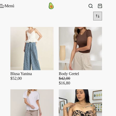
Saltar
Menú
al
Carro
contenido
de
compra
Blusa Yanina
Body Gretel
$
52,00
$
42,00
$
16,80