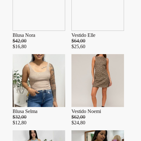
Blusa Nora
Vestido Elle
$
42,00
$
64,00
$
16,80
$
25,60
Blusa Selma
Vestido Noemi
$
32,00
$
62,00
$
12,80
$
24,80