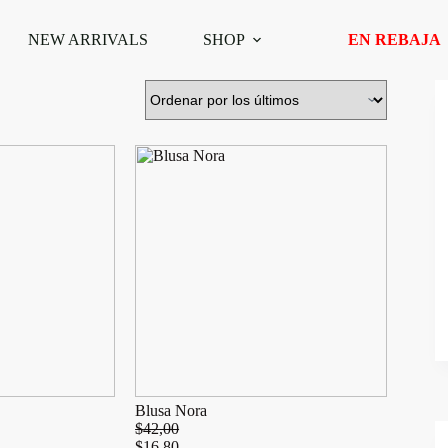
NEW ARRIVALS
SHOP
EN REBAJA
Blusa Nora
$
42,00
$
16,80