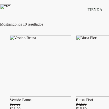
Saltar
al
TIENDA
contenido
Ordenado
Mostrando los 10 resultados
por
los
últimos
Vestido Bruna
Blusa Flori
$
58,00
$
42,00
$
23,20
$
16,80