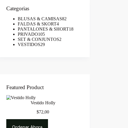
Categorias
82
BLUSAS & CAMISAS
82
4
productos
FALDAS & SKORT
4
productos
18
PANTALONES & SHORT
18
105
productos
PRIVADO
105
productos
2
SET & CONJUNTOS
2
29
productos
VESTIDOS
29
productos
Featured Product
Vestido Holly
$
72,00
Ordenar Ahora