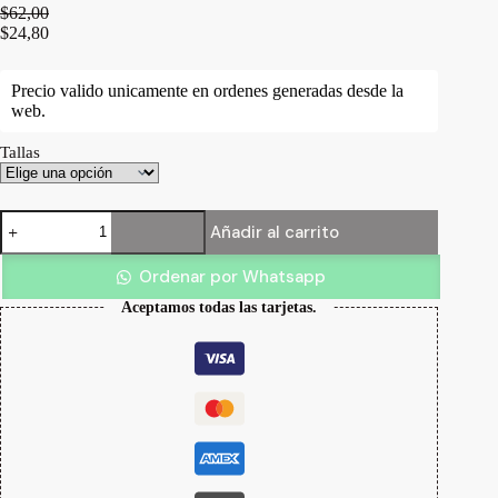
$
62,00
$
24,80
Precio valido unicamente en ordenes generadas desde la
web.
Tallas
Vestido
Añadir al carrito
Eleonor
cantidad
Ordenar por Whatsapp
Aceptamos todas las tarjetas.