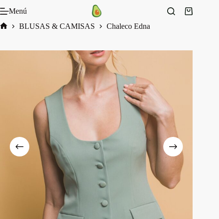
Saltar
Menú
al
Carro
contenido
de
BLUSAS & CAMISAS
Chaleco Edna
compra
Inicio