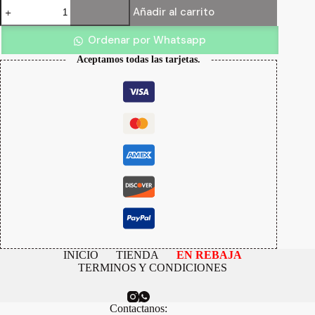
Chaleco
Añadir al carrito
Edna
cantidad
Ordenar por Whatsapp
Aceptamos todas las tarjetas.
INICIO
TIENDA
EN REBAJA
TERMINOS Y CONDICIONES
Contactanos: