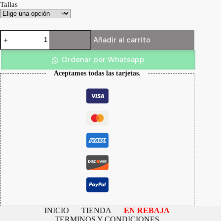
Tallas
Blusa
Añadir al carrito
Viviana
cantidad
Ordenar por Whatsapp
Aceptamos todas las tarjetas.
INICIO
TIENDA
EN REBAJA
TERMINOS Y CONDICIONES