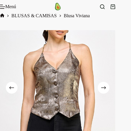
Saltar
Menú
al
Carro
contenido
de
BLUSAS & CAMISAS
Blusa Viviana
compra
Inicio