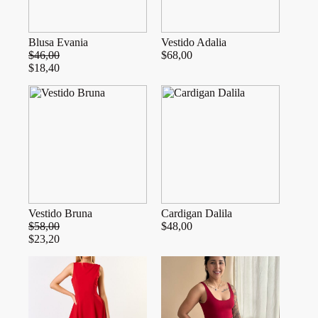
Blusa Evania
Vestido Adalia
$
46,00
$
68,00
$
18,40
Vestido Bruna
Cardigan Dalila
$
58,00
$
48,00
$
23,20