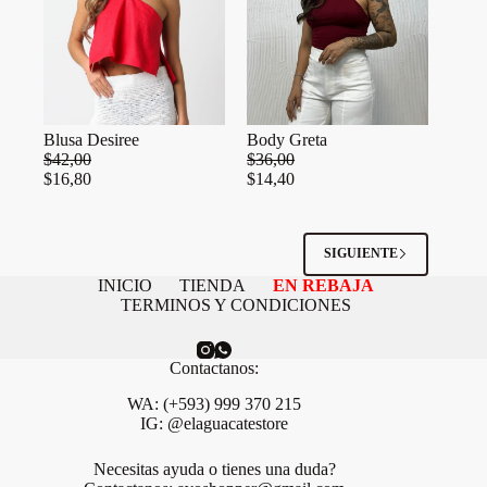
Blusa Desiree
Body Greta
$
42,00
$
36,00
$
16,80
$
14,40
SIGUIENTE
INICIO
TIENDA
EN REBAJA
TERMINOS Y CONDICIONES
Contactanos:
WA: (+593) 999 370 215
IG: @elaguacatestore
Necesitas ayuda o tienes una duda?