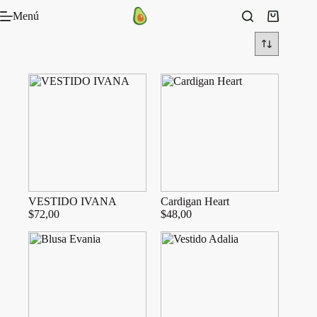
Saltar
Menú
al
Carro
contenido
de
compra
VESTIDO IVANA
Cardigan Heart
$
72,00
$
48,00