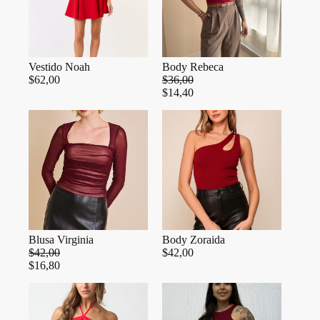
Vestido Noah
Body Rebeca
$
62,00
$
36,00
$
14,40
Blusa Virginia
Body Zoraida
$
42,00
$
42,00
$
16,80