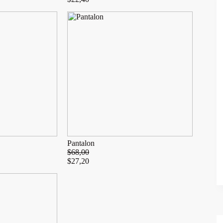
Pantalon
$
68,00
$
27,20