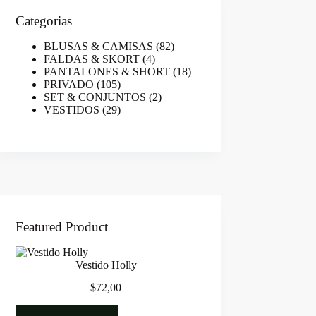
Categorias
82
BLUSAS & CAMISAS
82
4
productos
FALDAS & SKORT
4
productos
18
PANTALONES & SHORT
18
105
productos
PRIVADO
105
productos
2
SET & CONJUNTOS
2
29
productos
VESTIDOS
29
productos
Featured Product
Vestido Holly
$
72,00