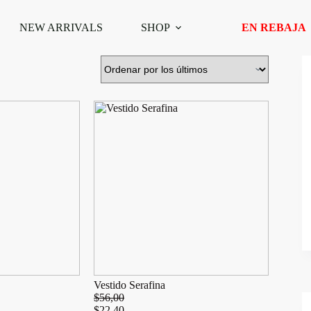
NEW ARRIVALS
SHOP
EN REBAJA
Vestido Serafina
$
56,00
$
22,40