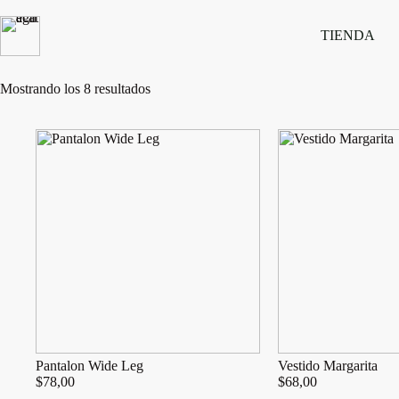
Saltar
al
TIENDA
contenido
Ordenado
Mostrando los 8 resultados
por
los
últimos
Pantalon Wide Leg
Vestido Margarita
$
78,00
$
68,00