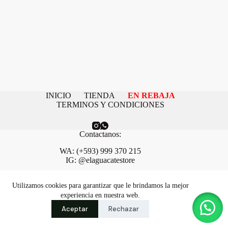
INICIO
TIENDA
EN REBAJA
TERMINOS Y CONDICIONES
Contactanos:
WA: (+593) 999 370 215
IG: @elaguacatestore
Necesitas ayuda o tienes una duda?
Utilizamos cookies para garantizar que le brindamos la mejor
Contactanos: avoshopper@gmail.com
experiencia en nuestra web.
Copyright © 2026 - aguacate -
Creative Themes
.
Aceptar
Rechazar