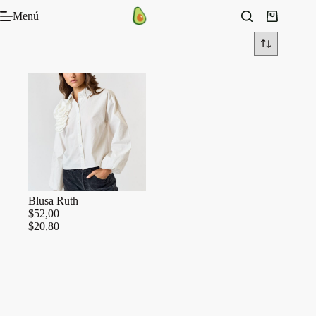
Saltar
Menú
al
Carro
contenido
de
compra
Blusa Ruth
$
52,00
$
20,80