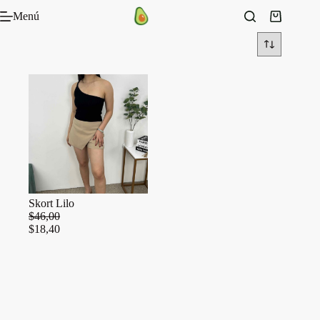
Saltar
Menú
al
Carro
contenido
de
compra
Skort Lilo
$
46,00
$
18,40