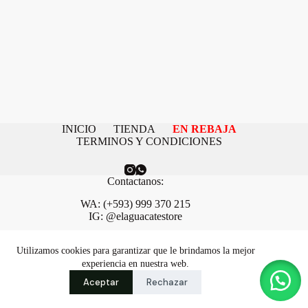
INICIO
TIENDA
EN REBAJA
TERMINOS Y CONDICIONES
Contactanos:
WA: (+593) 999 370 215
IG: @elaguacatestore
Necesitas ayuda o tienes una duda?
Utilizamos cookies para garantizar que le brindamos la mejor
Contactanos: avoshopper@gmail.com
experiencia en nuestra web.
Copyright © 2026 - aguacate -
Creative Themes
.
Aceptar
Rechazar